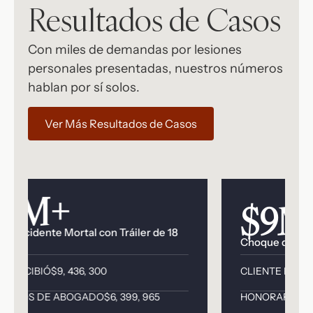
Resultados de Casos
Con miles de demandas por lesiones
personales presentadas, nuestros números
hablan por sí solos.
Ver Más Resultados de Casos
+
$9M+
e Mortal con Tráiler de 18
Choque de Auto/Lesión 
Ó
$9, 436, 300
CLIENTE RECIBIÓ
$4, 898, 
E ABOGADO
$6, 399, 965
HONORARIOS DE ABOGA